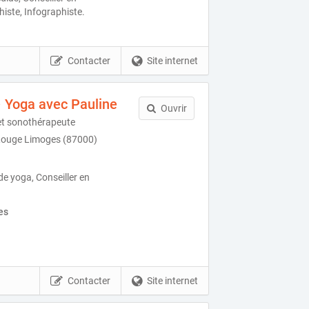
iste, Infographiste.
Contacter
Site internet
 Yoga avec Pauline
Ouvrir
et sonothérapeute
 Rouge Limoges (87000)
de yoga, Conseiller en
es
Contacter
Site internet