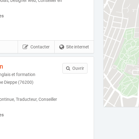
ias, Designer web, Conseiller en
es
Contacter
Site internet
wn
Ouvrir
nglais et formation
pe Dieppe (76200)
continue, Traducteur, Conseiller
es