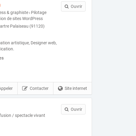
n
Ouvrir
s & graphiste ⏐ Pilotage
ion de sites WordPress
Martre Palaiseau (91120)
́ation artistique, Designer web,
ication.
es
Appeler
Contacter
Site internet
Ouvrir
usion / spectacle vivant