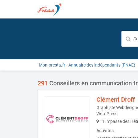
Mon-presta.fr - Annuaire des indépendants (FNAE)
291
Conseillers en communication t
Clément Droff
Graphiste Webdesign
WordPress
1 Impasse des Hêtr
Activités